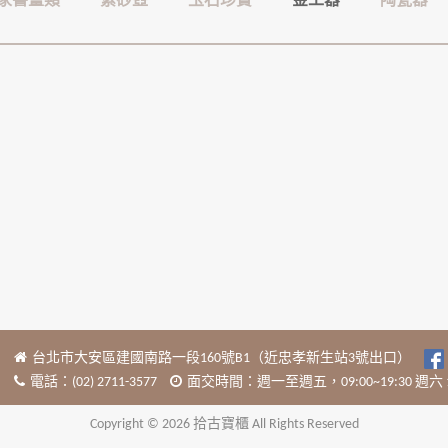
家書畫類
紫砂壺
玉石珍寶
金工器
陶瓷器
台北市大安區建國南路一段160號B1（近忠孝新生站3號出口）
電話：(02) 2711-3577
面交時間：週一至週五，09:00~19:30 週六 13:
Copyright © 2026 拾古寶櫃 All Rights Reserved