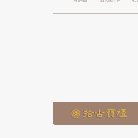
青銅器
玻璃創作
名