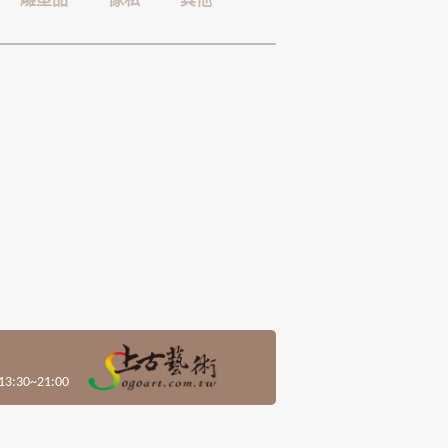
雕塑品
傢私
其他
30~21:00